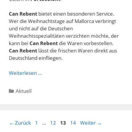
Can Rebent
bietet einen besonderen Service.
Wer die Weihnachtstage auf Mallorca verbringt
und nicht auf die Deutschen
Weihnachtsspezialitäten verzichten möchte, der
kann bei
Can Rebent
die Waren vorbestellen.
Can Rebent
lässt die frischen Waren direkt aus
Deutschland einfliegen.
Weiterlesen …
Kategorien
Aktuell
Seite
Seite
Seite
Seite
←
Zurück
1
…
12
13
14
Weiter
→